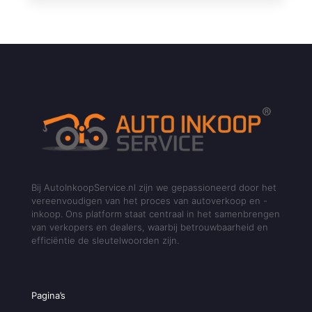
Bij AutoInkoopService.nl zijn we gepassioneerd door het
vereenvoudigen van het proces van autoverkoop en -
inkoop. Ons platform staat centraal in het samenbrengen
van verkopers en dealers, waarbij betrouwbaarheid en
efficiëntie de sleutelwoorden zijn.
Pagina’s