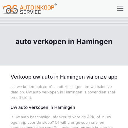
auto verkopen in Hamingen
Verkoop uw auto in Hamingen via onze app
Ja, we kopen ook auto’s in uit Hamingen, en we halen ze
daar op. Uw auto verkopen in Hamingen is bovendien snel
en efficiënt.
Uw auto verkopen in Hamingen
Is uw auto beschadigd, afgekeurd voor de APK, of in uw
ogen rijp voor de sloop? Of wilt u er gewoon snel en
zonder rompslomp vanaf? U geld voor uw auto krijgen en