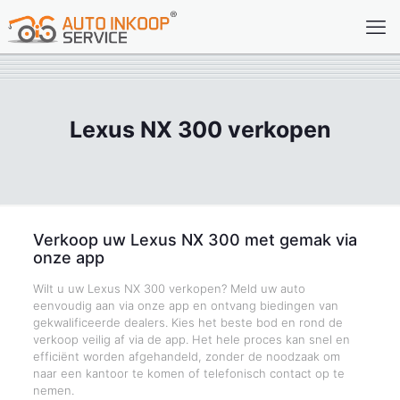
Lexus NX 300 verkopen
Verkoop uw Lexus NX 300 met gemak via
onze app
Wilt u uw Lexus NX 300 verkopen? Meld uw auto
eenvoudig aan via onze app en ontvang biedingen van
gekwalificeerde dealers. Kies het beste bod en rond de
verkoop veilig af via de app. Het hele proces kan snel en
efficiënt worden afgehandeld, zonder de noodzaak om
naar een kantoor te komen of telefonisch contact op te
nemen.