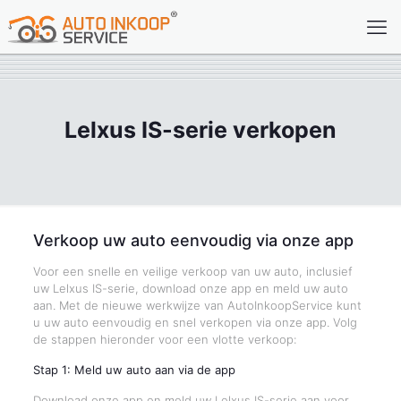
Lelxus IS-serie verkopen
Verkoop uw auto eenvoudig via onze app
Voor een snelle en veilige verkoop van uw auto, inclusief
uw Lelxus IS-serie, download onze app en meld uw auto
aan. Met de nieuwe werkwijze van AutoInkoopService kunt
u uw auto eenvoudig en snel verkopen via onze app. Volg
de stappen hieronder voor een vlotte verkoop:
Stap 1: Meld uw auto aan via de app
Download onze app en meld uw Lelxus IS-serie aan voor