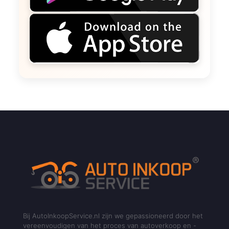
Bij AutoInkoopService.nl zijn we gepassioneerd door het
vereenvoudigen van het proces van autoverkoop en -