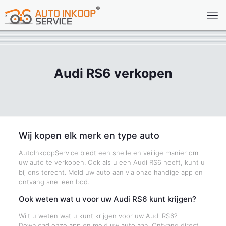
Audi RS6 verkopen
Wij kopen elk merk en type auto
AutoInkoopService biedt een snelle en veilige manier om
uw auto te verkopen. Ook als u een Audi RS6 heeft, kunt u
bij ons terecht. Meld uw auto aan via onze handige app en
ontvang snel een bod.
Ook weten wat u voor uw Audi RS6 kunt krijgen?
Wilt u weten wat u kunt krijgen voor uw Audi RS6?
Download onze app en meld uw auto aan. Ontvang direct