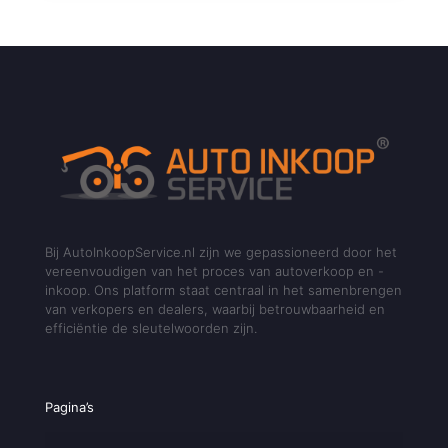
Bij AutoInkoopService.nl zijn we gepassioneerd door het
vereenvoudigen van het proces van autoverkoop en -
inkoop. Ons platform staat centraal in het samenbrengen
van verkopers en dealers, waarbij betrouwbaarheid en
efficiëntie de sleutelwoorden zijn.
Pagina’s