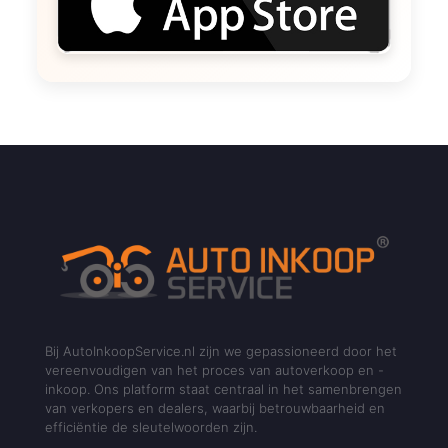
Bij AutoInkoopService.nl zijn we gepassioneerd door het
vereenvoudigen van het proces van autoverkoop en -
inkoop. Ons platform staat centraal in het samenbrengen
van verkopers en dealers, waarbij betrouwbaarheid en
efficiëntie de sleutelwoorden zijn.