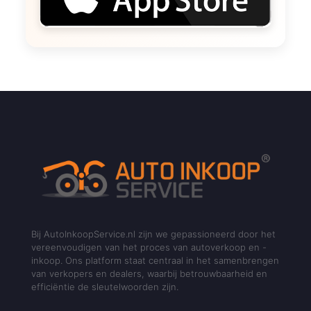
Bij AutoInkoopService.nl zijn we gepassioneerd door het
vereenvoudigen van het proces van autoverkoop en -
inkoop. Ons platform staat centraal in het samenbrengen
van verkopers en dealers, waarbij betrouwbaarheid en
efficiëntie de sleutelwoorden zijn.