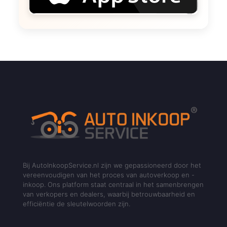
Bij AutoInkoopService.nl zijn we gepassioneerd door het
vereenvoudigen van het proces van autoverkoop en -
inkoop. Ons platform staat centraal in het samenbrengen
van verkopers en dealers, waarbij betrouwbaarheid en
efficiëntie de sleutelwoorden zijn.