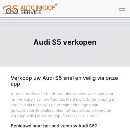
Audi S5 verkopen
Verkoop uw Audi S5 snel en veilig via onze
app
AutoInkoopService biedt een nieuwe werkwijze aan voor
het verkopen van uw Audi S5. Meld uw auto eenvoudig en
snel aan via onze app en ontvang biedingen van
gekwalificeerde dealers. Kies het beste bod en rond de
verkoop veilig af via de app. Zo makkelijk is het!
Benieuwd naar het bod voor uw Audi S5?